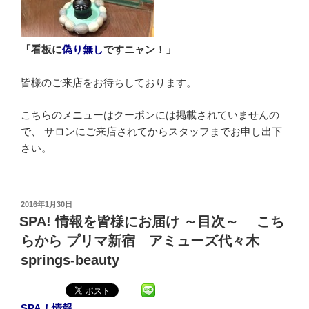
「看板に
偽り無し
ですニャン！」
皆様のご来店をお待ちしております。
こちらのメニューはクーポンには掲載されていませんの
で、 サロンにご来店されてからスタッフまでお申し出下
さい。
投
2016年1月30日
稿
SPA! 情報を皆様にお届け ～目次～ こち
日:
らから プリマ新宿 アミューズ代々木
springs-beauty
SPA！情報