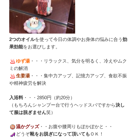
2つのオイル
を使って今日の体調やお身体の悩みに合う
効
果効能
をお選びします。
ゆず湯
・・・リラックス、気分を明るく、冷えやムク
ミの解消
生姜湯
・・・集中力アップ、記憶力アップ、食欲不振
や精神疲労を解決
入浴料
・・・2850円（約20分）
（もちろんシャンプー台で行うヘッドスパですから
決し
て服は脱ぎません
笑）
温かグッズ
・・お腹や腰周りもぽかぽかと・・
どうぞ
靴をお脱ぎになって頂いても
ＯＫ！