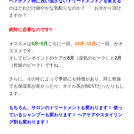
ヘアケア／特に洗い流さないトリートメント／を変える
のはどれだけ細やかな気配りなのか？ お分かり頂け
ますか？
絶対に必要なのです!!
オススメは
4月~5月
ごろに一回、
10月~11月
に一回、がオ
ススメです。
そしてピンポイントのケアが
8月
（湿気のピーク）と
2月
（乾燥のピーク）ですね。
さらに、その年によって季節にも特徴があり、同じ乾燥
でも保湿系が良かったり、オイル系がBESTだったりもし
ます。
もちろん、サロンのトリートメントも変わります！
使っ
ているシャンプーも変わります！
ヘアケアやスタイリン
グ剤も変わります！