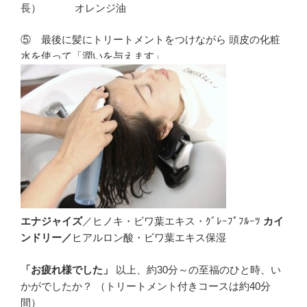
長） オレンジ油
⑤ 最後に髪にトリートメントをつけながら 頭皮の化粧
水を使って「潤いを与えます」
エナジャイズ
／ヒノキ・ビワ葉エキス・ｸﾞﾚｰﾌﾟﾌﾙｰﾂ
カイ
ンドリー／
ヒアルロン酸・ビワ葉エキス保湿
「お疲れ様でした」
以上、約30分～の至福のひと時、い
かがでしたか？ （トリートメント付きコースは約40分
間）