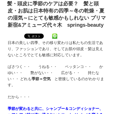
稿
髪・頭皮に季節のケアは必要？ 髪と頭
日:
皮・お肌は日本特有の四季～冬の乾燥・夏
の湿気～にとても敏感かもしれない プリマ
新宿&アミューズ代々木 springs-beauty
日本の美しい四季、その移り変わりは私たちの生活であ
り、ファッションであり、そしてお肌や頭皮・髪は見え
ないところでとても敏感に対応しています。
ぱさつく・・ うねる・・ ペッタンコ・・ か
ゆい・・ 艶がない・・ 広がる・・ 持たな
い・・ どれも
季節＝空気
と密接しているのがわかりま
す。
だから・・・
季節が変わると共に、シャンプー＆コンディショナー、