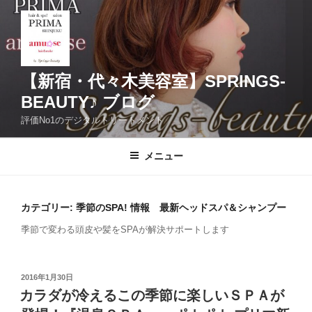
コ
ン
テ
ン
ツ
【新宿・代々木美容室】SPRINGS-
へ
BEAUTY♪ ブログ
ス
評価No1のデジタルトリートメント
キ
ッ
メニュー
プ
カテゴリー: 季節のSPA! 情報 最新ヘッドスパ＆シャンプー
季節で変わる頭皮や髪をSPAが解決サポートします
投
2016年1月30日
稿
カラダが冷えるこの季節に楽しいＳＰＡが
日: