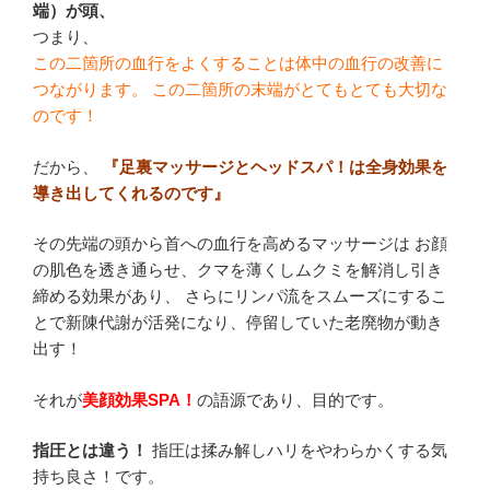
端）が頭、
つまり、
この二箇所の血行をよくすることは体中の血行の改善に
つながります。 この二箇所の末端がとてもとても大切な
のです！
だから、
『足裏マッサージとヘッドスパ！は全身効果を
導き出してくれるのです』
その先端の頭から首への血行を高めるマッサージは お顔
の肌色を透き通らせ、クマを薄くしムクミを解消し引き
締める効果があり、 さらにリンパ流をスムーズにするこ
とで新陳代謝が活発になり、停留していた老廃物が動き
出す！
それが
美顔効果SPA！
の語源であり、目的です。
指圧とは違う！
指圧は揉み解しハリをやわらかくする気
持ち良さ！です。