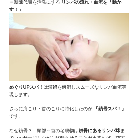
＝新陳代謝を活発にする
リンパの流れ・血流を「動か
す！」
めぐりUPスパ！
は滞留を解消しスムーズなリンパ血流実
現します。
さらに肩こり・首のこりに特化したのが
「鎖骨スパ！」
です。
なぜ鎖骨？ 頭部～首の老廃物は
鎖骨にあるリンパ球
ま
でマッサージしながら移動させることが出来れば、確実