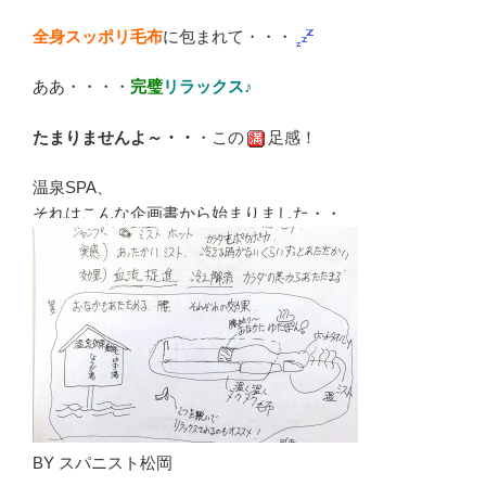
全身スッポリ毛布
に包まれて・・・
ああ・・・・
完璧
リラックス♪
たまりませんよ～・・
・この
足感！
温泉SPA、
それはこんな企画書から始まりました・・
BY スパニスト松岡