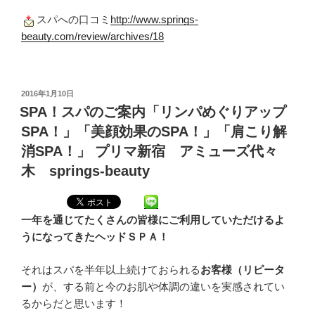
スパへの口コミ
http://www.springs-
beauty.com/review/archives/18
投
2016年1月10日
稿
SPA！スパのご案内「リンパめぐりアップ
日:
SPA！」「美顔効果のSPA！」「肩こり解
消SPA！」 プリマ新宿 アミューズ代々
木 springs-beauty
一年を通じてたくさんの皆様にご利用していただけるよ
うになってきたヘッドＳＰＡ！
それはスパを半年以上続けておられる
お客様（リピータ
ー）
が、する前と今のお肌や体調の違いを実感されてい
るからだと思います！