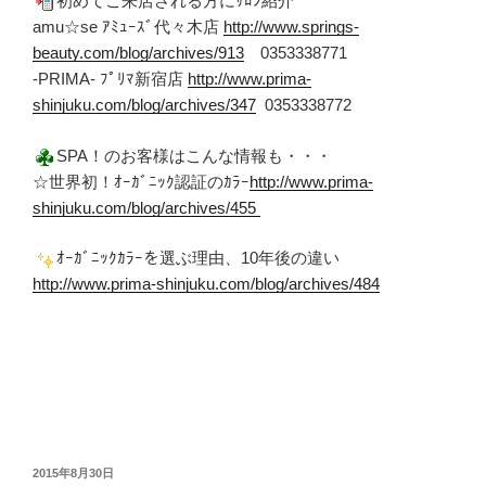
初めてご来店される方にｻﾛﾝ紹介
amu☆se ｱﾐｭｰｽﾞ代々木店
http://www.springs-
beauty.com/blog/archives/913
0353338771
-PRIMA- ﾌﾟﾘﾏ新宿店
http://www.prima-
shinjuku.com/blog/archives/347
0353338772
SPA！のお客様はこんな情報も・・・
☆世界初！ｵｰｶﾞﾆｯｸ認証のｶﾗｰ
http://www.prima-
shinjuku.com/blog/archives/455
ｵｰｶﾞﾆｯｸｶﾗｰを選ぶ理由、10年後の違い
http://www.prima-shinjuku.com/blog/archives/484
投
2015年8月30日