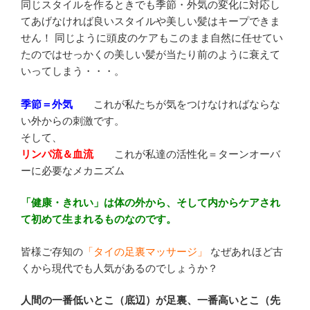
同じスタイルを作るときでも季節・外気の変化に対応し
てあげなければ良いスタイルや美しい髪はキープできま
せん！ 同じように頭皮のケアもこのまま自然に任せてい
たのではせっかくの美しい髪が当たり前のように衰えて
いってしまう・・・。
季節＝外気
これが私たちが気をつけなければならな
い外からの刺激です。
そして、
リンパ流＆血流
これが私達の活性化＝ターンオーバ
ーに必要なメカニズム
「健康・きれい」は体の外から、そして内からケアされ
て初めて生まれるものなのです。
皆様ご存知の
「タイの足裏マッサージ」
なぜあれほど古
くから現代でも人気があるのでしょうか？
人間の一番低いとこ（底辺）が足裏、一番高いとこ（先