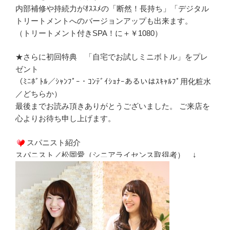
内部補修や持続力がｵｽｽﾒの「断然！長持ち」「デジタル
トリートメントへのバージョンアップも出来ます。
（トリートメント付きSPA！に＋￥1080）
★さらに初回特典 「自宅でお試しミニボトル」をプレ
ゼント
（ﾐﾆﾎﾞﾄﾙ／ｼｬﾝﾌﾟｰ・ｺﾝﾃﾞｲｼｮﾅｰあるいはｽｷｬﾙﾌﾟ用化粧水
／どちらか）
最後までお読み頂きありがとうございました。 ご来店を
心よりお待ち申し上げます。
スパニスト紹介
スパニスト／松岡愛（シニアライセンス取得者） ↓