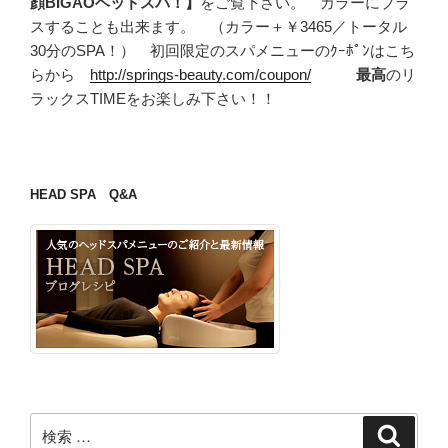
顔BIGAOヘッドスパ！】
をご覧下さい。 カラーにプラ
スすることも出来ます。 （カラー＋￥3465／トータル
30分のSPA！） 初回限定のスパメニューのｸｰﾎﾟﾝはこち
らから
http://springs-beauty.com/coupon/
最高
のリ
ラックスTIMEをお楽しみ下さい！！
HEAD SPA Q&A
検
検
索