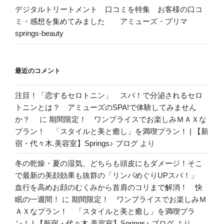
デジタルトリートメント 口コミを特集 お客様の口コ
ミ・感想を集めてみました アミューズ・プリマ
springs-beauty
最近のコメント
注目！「恋するセロトニン」 スパ！で分泌されるセロ
トニンとは？ アミューズのSPA!で体験してみません
か？
に
期間限定！ ワンプライスでお楽しみＭＡＸな
プラン！ 「スタイルと美と癒し」を満喫プラン！ | 【新
宿・代々木.美容室】Springs♪ ブログ
より
冬の乾燥・夏の湿気、どちらも頭皮にもダメージ！そこ
で最新の美顔効果も抜群の「リンパめぐりUPスパ！」
血行を高めお顔のむくみから首肩のコリまで解消！ 快
眠の一週間！
に
期間限定！ ワンプライスでお楽しみＭ
ＡＸなプラン！ 「スタイルと美と癒し」を満喫プラ
ン！ | 【新宿・代々木.美容室】Springs♪ ブログ
より