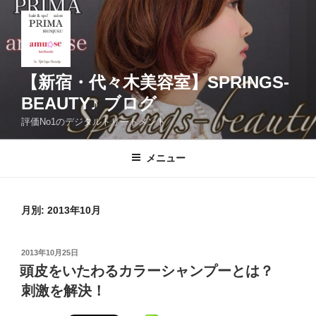
コ
ン
テ
ン
ツ
【新宿・代々木美容室】SPRINGS-
へ
BEAUTY♪ ブログ
ス
評価No1のデジタルトリートメント
キ
ッ
メニュー
プ
月別: 2013年10月
投
2013年10月25日
稿
頭皮をいたわるカラーシャンプーとは？
日:
刺激を解決！