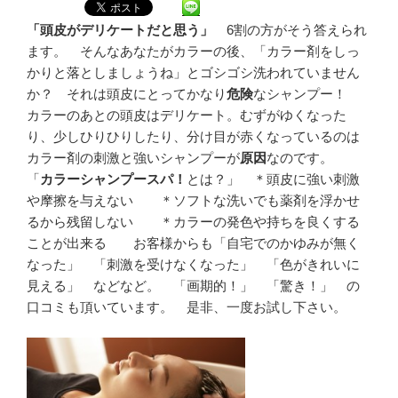
「頭皮がデリケートだと思う」
6割の方がそう答えられ
ます。 そんなあなたがカラーの後、「カラー剤をしっ
かりと落としましょうね」とゴシゴシ洗われていません
か？ それは頭皮にとってかなり
危険
なシャンプー！
カラーのあとの頭皮はデリケート。むずがゆくなった
り、少しひりひりしたり、分け目が赤くなっているのは
カラー剤の刺激と強いシャンプーが
原因
なのです。
「
カラーシャンプースパ！
とは？」 ＊頭皮に強い刺激
や摩擦を与えない ＊ソフトな洗いでも薬剤を浮かせ
るから残留しない ＊カラーの発色や持ちを良くする
ことが出来る お客様からも「自宅でのかゆみが無く
なった」 「刺激を受けなくなった」 「色がきれいに
見える」 などなど。 「画期的！」 「驚き！」 の
口コミも頂いています。 是非、一度お試し下さい。