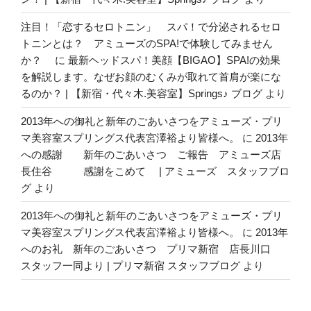
注目！「恋するセロトニン」 スパ！で分泌されるセロ
トニンとは？ アミューズのSPA!で体験してみません
か？
に
最新ヘッドスパ！美顔【BIGAO】SPA!の効果
を解説します。なぜお顔のむくみが取れて首肩が楽にな
るのか？ | 【新宿・代々木.美容室】Springs♪ ブログ
より
2013年への御礼と新年のごあいさつをアミューズ・プリ
マ美容室スプリングス代表宮澤裕より皆様へ。
に
2013年
への感謝 新年のごあいさつ ご報告 アミューズ店
長住谷 感謝をこめて | アミューズ スタッフブロ
グ
より
2013年への御礼と新年のごあいさつをアミューズ・プリ
マ美容室スプリングス代表宮澤裕より皆様へ。
に
2013年
へのお礼 新年のごあいさつ プリマ新宿 店長川口
スタッフ一同より | プリマ新宿 スタッフブログ
より