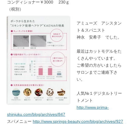
コンディショナー￥3000 230ｇ
（税別）
アミューズ アシスタン
ト＆スパニスト
神永 安希子 でした。
最近はカットモデルをた
くさんやっています。
ご希望の方がいましたら
サロンまでご連絡下さ
い。
人気№１デジタルトリー
トメント
http://www.prima-
shinjuku.com/blog/archives/847
スパメニュー
http://www.springs-beauty.com/blog/archives/927