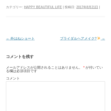
カテゴリー:
HAPPY BEAUTIFUL LIFE
| 投稿日:
2017年8月21日
|
投
←
外はねショート
ブライダルヘアメイク?
→
稿
ナ
コメントを残す
ビ
ゲ
メールアドレスが公開されることはありません。
*
が付いてい
る欄は必須項目です
ー
コメント
シ
ョ
ン