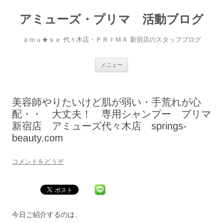
アミューズ・プリマ 活動ブログ
ａｍｕ★ｓｅ 代々木店・ＰＲＩＭＡ 新宿店のスタッフブログ
コ
メニュー
ン
テ
ン
ツ
へ
美容師やりたいけど肌が弱い・手荒れが心
移
動
配・・ 大丈夫！ 専用シャンプー プリマ
新宿店 アミューズ代々木店 springs-
beauty.com
コメントをどうぞ
今日ご紹介するのは、