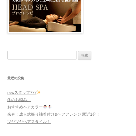
検
索
:
最近の投稿
newスタッフ???
冬のお悩み。
おすすめヘアカラー
来春！成人式振り袖着付け&ヘアアレンジ 駅近1分！
ツヤツヤヘアスタイル！