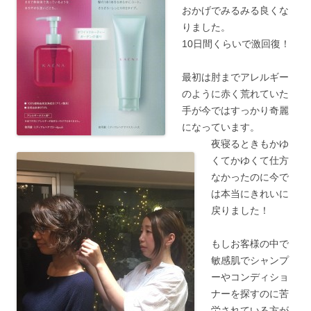
おかげでみるみる良くな
りました。
10日間くらいで激回復！
最初は肘までアレルギー
のように赤く荒れていた
手が今ではすっかり奇麗
になっています。
夜寝るときもかゆ
くてかゆくて仕方
なかったのに今で
は本当にきれいに
戻りました！
もしお客様の中で
敏感肌でシャンプ
ーやコンディショ
ナーを探すのに苦
労されている方が