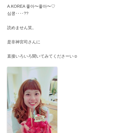
A.KOREA 좋아〜좋아〜♡
심쿵‥‥??
読めません笑。
是非神宮司さんに
直接いろいろ聞いてみてくださーい☺︎