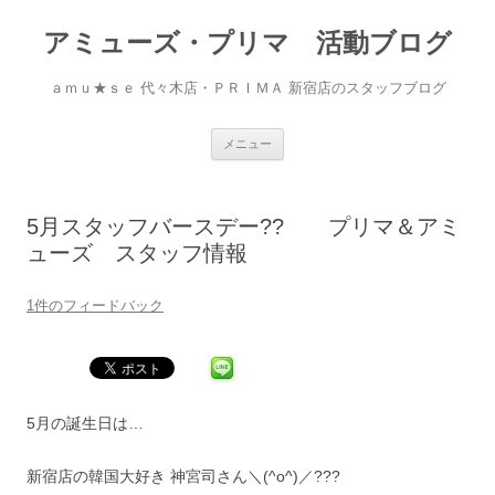
アミューズ・プリマ 活動ブログ
ａｍｕ★ｓｅ 代々木店・ＰＲＩＭＡ 新宿店のスタッフブログ
コ
メニュー
ン
テ
ン
ツ
へ
5月スタッフバースデー?? プリマ＆アミ
移
動
ューズ スタッフ情報
1件のフィードバック
5月の誕生日は…
新宿店の韓国大好き 神宮司さん＼(^o^)／???