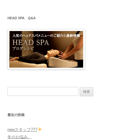
HEAD SPA Q&A
検
索
:
最近の投稿
newスタッフ???
冬のお悩み。