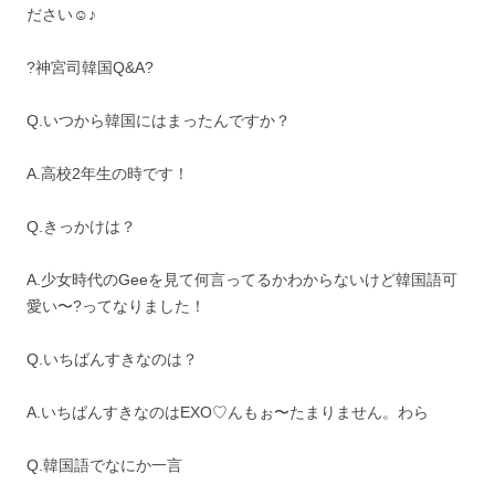
ださい☺︎♪
?神宮司韓国Q&A?
Q.いつから韓国にはまったんですか？
A.高校2年生の時です！
Q.きっかけは？
A.少女時代のGeeを見て何言ってるかわからないけど韓国語可
愛い〜?ってなりました！
Q.いちばんすきなのは？
A.いちばんすきなのはEXO♡んもぉ〜たまりません。わら
Q.韓国語でなにか一言