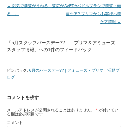
投
←
湿気で前髪がうねる、髪広が
AVEDAパドルブラシで美髪・頭
稿
る…。
皮ケア? プリマからお客様へ美
ナ
ケア情報
→
ビ
ゲ
「
5月スタッフバースデー?? プリマ＆アミューズ
ー
スタッフ情報
」への1件のフィードバック
シ
ョ
ン
ピンバック:
6月のバースデー?? | アミューズ・プリマ 活動ブ
ログ
コメントを残す
メールアドレスが公開されることはありません。
*
が付いてい
る欄は必須項目です
コメント