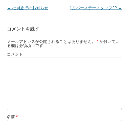
投
←
社員旅行のお知らせ
1月バースデースタッフ??
→
稿
ナ
コメントを残す
ビ
ゲ
メールアドレスが公開されることはありません。
*
が付いてい
る欄は必須項目です
ー
コメント
シ
ョ
ン
名前
*