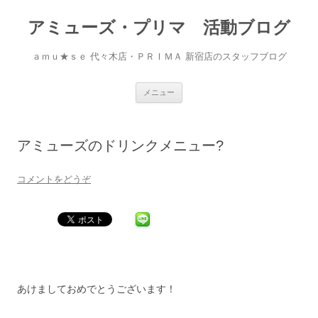
アミューズ・プリマ 活動ブログ
ａｍｕ★ｓｅ 代々木店・ＰＲＩＭＡ 新宿店のスタッフブログ
コ
メニュー
ン
テ
ン
ツ
へ
アミューズのドリンクメニュー?
移
動
コメントをどうぞ
あけましておめでとうございます！