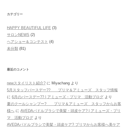
カテゴリー
HAPPY BEAUTIFUL LIFE
(3)
サロンNEWS
(2)
ヘアショー＆コンテスト
(4)
未分類
(81)
最近のコメント
newスタイリスト紹介?
に
Miyachang
より
5月スタッフバースデー?? プリマ＆アミューズ スタッフ情報
に
6月のバースデー?? | アミューズ・プリマ 活動ブログ
より
夏のクールシャンプー? プリマ＆アミューズ スタッフからお客
様へ
に
AVEDAパドルブラシで美髪・頭皮ケア? | アミューズ・プリ
マ 活動ブログ
より
AVEDAパドルブラシで美髪・頭皮ケア? プリマからお客様へ美ケア