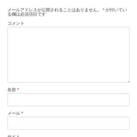
ゲ
メールアドレスが公開されることはありません。
*
が付いてい
る欄は必須項目です
ー
コメント
シ
ョ
ン
名前
*
メール
*
サイト