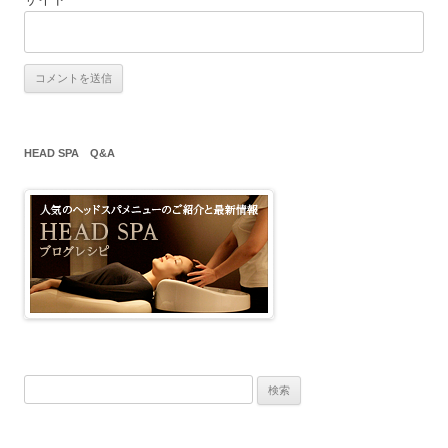
HEAD SPA Q&A
検
索
: