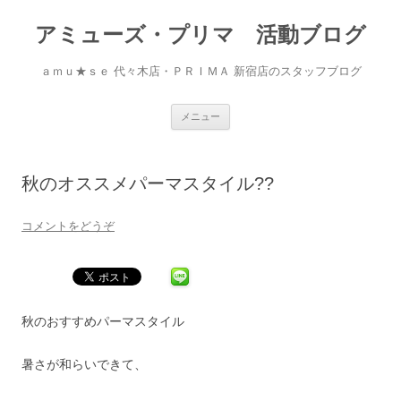
アミューズ・プリマ 活動ブログ
ａｍｕ★ｓｅ 代々木店・ＰＲＩＭＡ 新宿店のスタッフブログ
コ
メニュー
ン
テ
ン
ツ
へ
秋のオススメパーマスタイル??
移
動
コメントをどうぞ
秋のおすすめパーマスタイル
暑さが和らいできて、