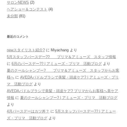
サロンNEWS
(2)
ヘアショー＆コンテスト
(4)
未分類
(81)
最近のコメント
newスタイリスト紹介?
に
Miyachang
より
5月スタッフバースデー?? プリマ＆アミューズ スタッフ情報
に
6月のバースデー?? | アミューズ・プリマ 活動ブログ
より
夏のクールシャンプー? プリマ＆アミューズ スタッフからお客
様へ
に
AVEDAパドルブラシで美髪・頭皮ケア? | アミューズ・プリ
マ 活動ブログ
より
AVEDAパドルブラシで美髪・頭皮ケア? プリマからお客様へ美ケア
情報
に
夏のクールシャンプー? | アミューズ・プリマ 活動ブログ
より
4月バースデーはカツ丼？
に
5月スタッフバースデー?? | アミュー
ズ・プリマ 活動ブログ
より