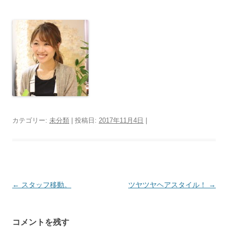
カテゴリー:
未分類
| 投稿日:
2017年11月4日
|
投
←
スタッフ移動。
ツヤツヤヘアスタイル！
→
稿
ナ
コメントを残す
ビ