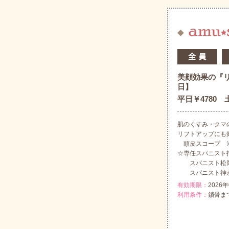
美顔効果の『
日】
平日￥4780 土
肌のくすみ・クマの
リフトアップにも効
頭皮スコープ ｼｬﾝﾌﾟｰ
☆専任スパニス
スパニスト松岡
スパニスト神永
有効期限：
2026
利用条件：
鎖骨ま