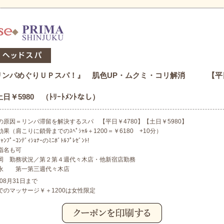
リンパめぐりＵＰスパ！』 肌色UP・ムクミ・コリ解消 【平
日￥5980 （ﾄﾘｰﾄﾒﾝﾄなし）
原因＝リンパ滞留を解決するスパ 【平日￥4780】【土日￥5980】
果（肩こりに鎖骨までのｽﾍﾟｼｬﾙ＋1200＝￥6180 +10分）
ｺﾝﾃﾞｨｼｮﾅｰのﾐﾆﾎﾞﾄﾙﾌﾟﾚｾﾞﾝﾄ!
ト指名も可
 勤務状況／第２第４週代々木店・他新宿店勤務
 第一第三週代々木店
年08月31日まで
でのマッサージ￥＋1200は女性限定